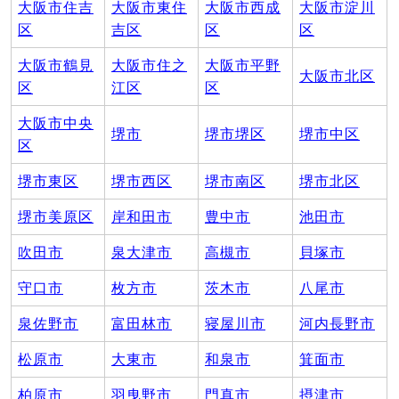
大阪市住吉
大阪市東住
大阪市西成
大阪市淀川
区
吉区
区
区
大阪市鶴見
大阪市住之
大阪市平野
大阪市北区
区
江区
区
大阪市中央
堺市
堺市堺区
堺市中区
区
堺市東区
堺市西区
堺市南区
堺市北区
堺市美原区
岸和田市
豊中市
池田市
吹田市
泉大津市
高槻市
貝塚市
守口市
枚方市
茨木市
八尾市
泉佐野市
富田林市
寝屋川市
河内長野市
松原市
大東市
和泉市
箕面市
柏原市
羽曳野市
門真市
摂津市