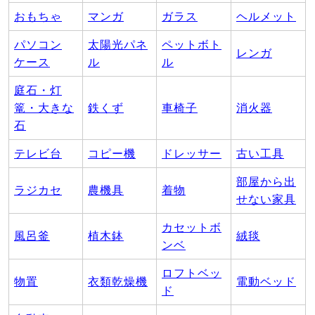
おもちゃ
マンガ
ガラス
ヘルメット
パソコン
太陽光パネ
ペットボト
レンガ
ケース
ル
ル
庭石・灯
篭・大きな
鉄くず
車椅子
消火器
石
テレビ台
コピー機
ドレッサー
古い工具
部屋から出
ラジカセ
農機具
着物
せない家具
カセットボ
風呂釜
植木鉢
絨毯
ンベ
ロフトベッ
物置
衣類乾燥機
電動ベッド
ド