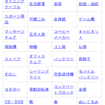
ダイニング
生活家電
楽器
絵画・油絵
テーブル
スポーツ用
可燃ごみ
全身鏡
ゲーム機
品
マッサージ
コーヒー
キャビネッ
五月人形
チェア
メーカー
ト
掃除機
神棚
ゴミ箱
仏壇
オフィス
ストーブ
バッテリー
座椅子
チェア
シーリング
モバイル
すのこ
空気清浄機
ライト
バッテリー
コンクリー
ヨギボー
電動自転車
金庫
トブロック
CD・DVD
靴
傘
ぬいぐるみ