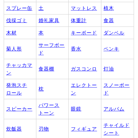
スプレー缶
土
マットレス
植木
伐採ゴミ
婚礼家具
体重計
食器
木材
本
キーボード
ダンベル
サーフボー
菊人形
香水
ペンキ
ド
チャッカマ
食器棚
ガスコンロ
灯油
ン
発泡スチ
エレクトー
スノーボー
枕
ロール
ン
ド
パワース
スピーカー
眼鏡
アルバム
トーン
チャイルド
炊飯器
刃物
フィギュア
シート