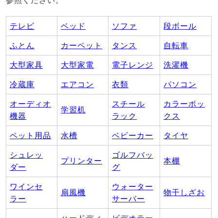
参照ください。
テレビ
ベッド
ソファ
段ボール
ふとん
カーペット
タンス
自転車
大型家具
大型家電
電子レンジ
洗濯機
冷蔵庫
エアコン
衣類
パソコン
オーディオ
スチール
カラーボッ
学習机
機器
ラック
クス
ペット用品
水槽
ベビーカー
タイヤ
シュレッ
ゴルフバッ
プリンター
本棚
ダー
グ
ワインセ
ウォーター
扇風機
物干しざお
ラー
サーバー