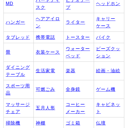
ハードディ
ビデオテー
MD
ヘッドホン
スク
プ
ヘアアイロ
キャリー
ハンガー
ライター
ン
ケース
タブレッド
携帯電話
トースター
バイク
ウォーター
ビーズクッ
畳
衣装ケース
ベッド
ション
ダイニング
生活家電
楽器
絵画・油絵
テーブル
スポーツ用
可燃ごみ
全身鏡
ゲーム機
品
マッサージ
コーヒー
キャビネッ
五月人形
チェア
メーカー
ト
掃除機
神棚
ゴミ箱
仏壇