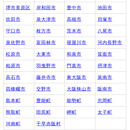
堺市美原区
岸和田市
豊中市
池田市
吹田市
泉大津市
高槻市
貝塚市
守口市
枚方市
茨木市
八尾市
泉佐野市
富田林市
寝屋川市
河内長野市
松原市
大東市
和泉市
箕面市
柏原市
羽曳野市
門真市
摂津市
高石市
藤井寺市
東大阪市
泉南市
四條畷市
交野市
大阪狭山市
阪南市
島本町
豊能町
能勢町
忠岡町
熊取町
田尻町
岬町
太子町
河南町
千早赤阪村