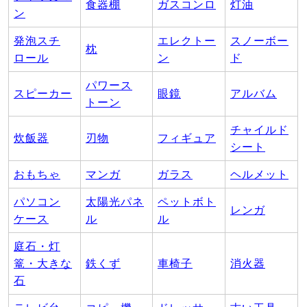
食器棚
ガスコンロ
灯油
ン
発泡スチ
エレクトー
スノーボー
枕
ロール
ン
ド
パワース
スピーカー
眼鏡
アルバム
トーン
チャイルド
炊飯器
刃物
フィギュア
シート
おもちゃ
マンガ
ガラス
ヘルメット
パソコン
太陽光パネ
ペットボト
レンガ
ケース
ル
ル
庭石・灯
篭・大きな
鉄くず
車椅子
消火器
石