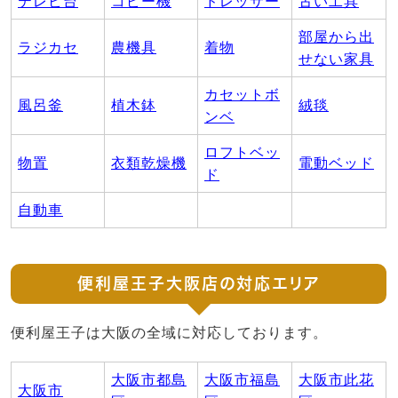
テレビ台
コピー機
ドレッサー
古い工具
部屋から出
ラジカセ
農機具
着物
せない家具
カセットボ
風呂釜
植木鉢
絨毯
ンベ
ロフトベッ
物置
衣類乾燥機
電動ベッド
ド
自動車
便利屋王子大阪店の対応エリア
便利屋王子は大阪の全域に対応しております。
大阪市都島
大阪市福島
大阪市此花
大阪市