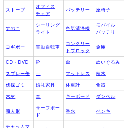
オフィス
ストーブ
バッテリー
座椅子
チェア
シーリング
モバイル
すのこ
空気清浄機
ライト
バッテリー
コンクリー
ヨギボー
電動自転車
金庫
トブロック
CD・DVD
靴
傘
ぬいぐるみ
スプレー缶
土
マットレス
植木
伐採ゴミ
婚礼家具
体重計
食器
木材
本
キーボード
ダンベル
サーフボー
菊人形
香水
ペンキ
ド
チャッカマ