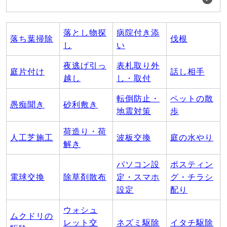
落とし物探
病院付き添
落ち葉掃除
伐根
し
い
夜逃げ引っ
表札取り外
庭片付け
話し相手
越し
し・取付
転倒防止・
ペットの散
愚痴聞き
砂利敷き
地震対策
歩
荷造り・荷
人工芝施工
波板交換
庭の水やり
解き
パソコン設
ポスティン
電球交換
除草剤散布
定・スマホ
グ・チラシ
設定
配り
ウォシュ
ムクドリの
レット交
ネズミ駆除
イタチ駆除