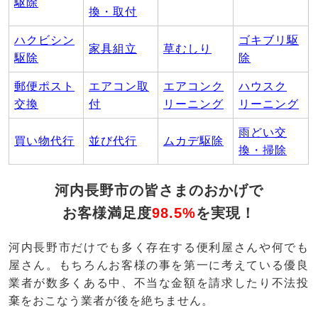
駆除
換・取付
ハクビシン
ゴキブリ駆
家具組立
草むしり
駆除
除
郵便ポスト
エアコン取
エアコンク
ハウスク
交換
付
リーニング
リーニング
雨どい交
買い物代行
並び代行
ムカデ駆除
換・掃除
河内長野市の皆さまのおかげで
お客様満足度
98.5%
を実現！
河内長野市だけでも多く存在する便利屋さんや何でも
屋さん。もちろんお客様の事を第一に考えている優良
業者が数多くある中、不当な金額を請求したり不法投
棄をおこなう業者が後を絶ちません。