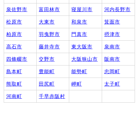
泉佐野市
富田林市
寝屋川市
河内長野市
松原市
大東市
和泉市
箕面市
柏原市
羽曳野市
門真市
摂津市
高石市
藤井寺市
東大阪市
泉南市
四條畷市
交野市
大阪狭山市
阪南市
島本町
豊能町
能勢町
忠岡町
熊取町
田尻町
岬町
太子町
河南町
千早赤阪村