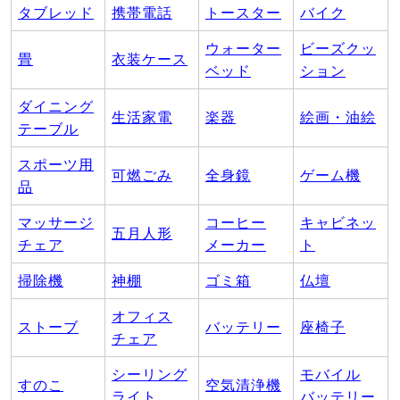
タブレッド
携帯電話
トースター
バイク
ウォーター
ビーズクッ
畳
衣装ケース
ベッド
ション
ダイニング
生活家電
楽器
絵画・油絵
テーブル
スポーツ用
可燃ごみ
全身鏡
ゲーム機
品
マッサージ
コーヒー
キャビネッ
五月人形
チェア
メーカー
ト
掃除機
神棚
ゴミ箱
仏壇
オフィス
ストーブ
バッテリー
座椅子
チェア
シーリング
モバイル
すのこ
空気清浄機
ライト
バッテリー