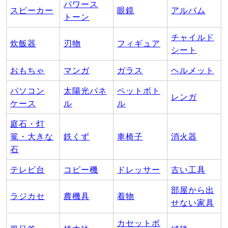
パワース
スピーカー
眼鏡
アルバム
トーン
チャイルド
炊飯器
刃物
フィギュア
シート
おもちゃ
マンガ
ガラス
ヘルメット
パソコン
太陽光パネ
ペットボト
レンガ
ケース
ル
ル
庭石・灯
篭・大きな
鉄くず
車椅子
消火器
石
テレビ台
コピー機
ドレッサー
古い工具
部屋から出
ラジカセ
農機具
着物
せない家具
カセットボ