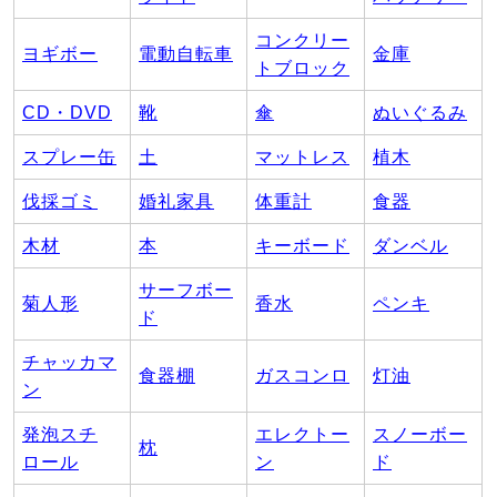
コンクリー
ヨギボー
電動自転車
金庫
トブロック
CD・DVD
靴
傘
ぬいぐるみ
スプレー缶
土
マットレス
植木
伐採ゴミ
婚礼家具
体重計
食器
木材
本
キーボード
ダンベル
サーフボー
菊人形
香水
ペンキ
ド
チャッカマ
食器棚
ガスコンロ
灯油
ン
発泡スチ
エレクトー
スノーボー
枕
ロール
ン
ド