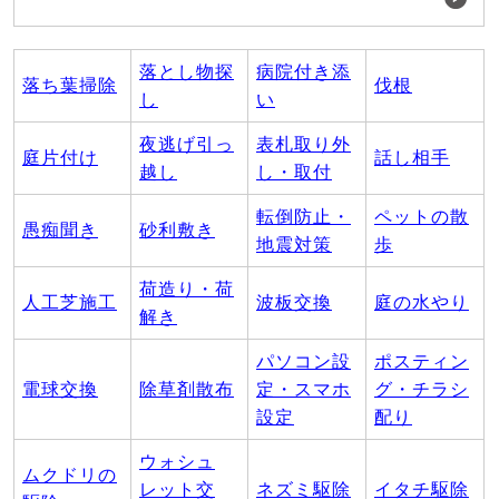
落とし物探
病院付き添
落ち葉掃除
伐根
し
い
夜逃げ引っ
表札取り外
庭片付け
話し相手
越し
し・取付
転倒防止・
ペットの散
愚痴聞き
砂利敷き
地震対策
歩
荷造り・荷
人工芝施工
波板交換
庭の水やり
解き
パソコン設
ポスティン
電球交換
除草剤散布
定・スマホ
グ・チラシ
設定
配り
ウォシュ
ムクドリの
レット交
ネズミ駆除
イタチ駆除