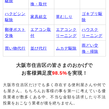
駆除
換・取付
ハクビシン
ゴキブリ駆
家具組立
草むしり
駆除
除
郵便ポスト
エアコン取
エアコンク
ハウスク
交換
付
リーニング
リーニング
雨どい交
買い物代行
並び代行
ムカデ駆除
換・掃除
大阪市住吉区の皆さまのおかげで
お客様満足度
98.5%
を実現！
大阪市住吉区だけでも多く存在する便利屋さんや何で
も屋さん。もちろんお客様の事を第一に考えている優
良業者が数多くある中、不当な金額を請求したり不法
投棄をおこなう業者が後を絶ちません。