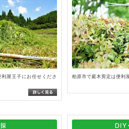
便利屋王子にお任せくださ
柏原市で庭木剪定は便利
伐採
DI