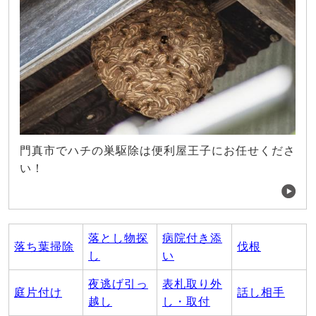
門真市でハチの巣駆除は便利屋王子にお任せくださ
い！
落とし物探
病院付き添
落ち葉掃除
伐根
し
い
夜逃げ引っ
表札取り外
庭片付け
話し相手
越し
し・取付