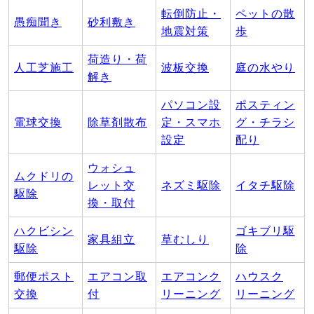
転倒防止・
ペットの散
愚痴聞き
砂利敷き
地震対策
歩
荷造り・荷
人工芝施工
波板交換
庭の水やり
解き
パソコン設
ポスティン
電球交換
除草剤散布
定・スマホ
グ・チラシ
設定
配り
ウォシュ
ムクドリの
レット交
ネズミ駆除
イタチ駆除
駆除
換・取付
ハクビシン
ゴキブリ駆
家具組立
草むしり
駆除
除
郵便ポスト
エアコン取
エアコンク
ハウスク
交換
付
リーニング
リーニング