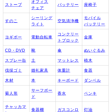
オフィス
ストーブ
バッテリー
座椅子
チェア
シーリング
モバイル
すのこ
空気清浄機
ライト
バッテリー
コンクリー
ヨギボー
電動自転車
金庫
トブロック
CD・DVD
靴
傘
ぬいぐるみ
スプレー缶
土
マットレス
植木
伐採ゴミ
婚礼家具
体重計
食器
木材
本
キーボード
ダンベル
サーフボー
菊人形
香水
ペンキ
ド
チャッカマ
食器棚
ガスコンロ
灯油