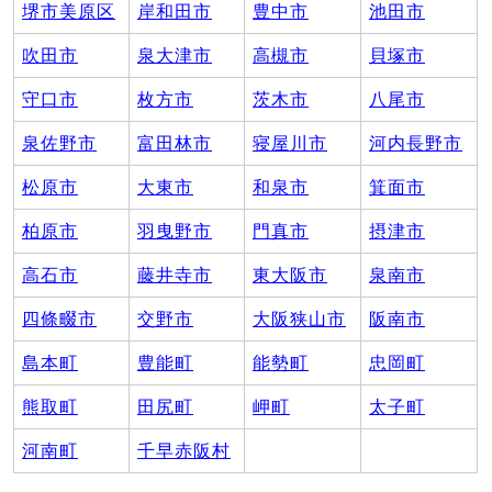
堺市美原区
岸和田市
豊中市
池田市
吹田市
泉大津市
高槻市
貝塚市
守口市
枚方市
茨木市
八尾市
泉佐野市
富田林市
寝屋川市
河内長野市
松原市
大東市
和泉市
箕面市
柏原市
羽曳野市
門真市
摂津市
高石市
藤井寺市
東大阪市
泉南市
四條畷市
交野市
大阪狭山市
阪南市
島本町
豊能町
能勢町
忠岡町
熊取町
田尻町
岬町
太子町
河南町
千早赤阪村