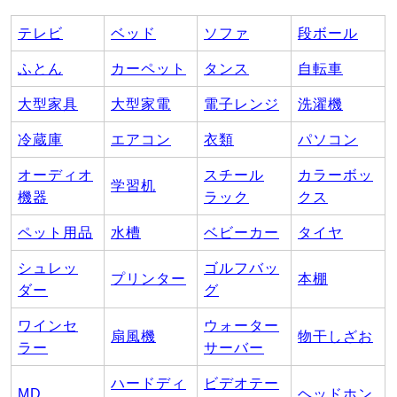
テレビ
ベッド
ソファ
段ボール
ふとん
カーペット
タンス
自転車
大型家具
大型家電
電子レンジ
洗濯機
冷蔵庫
エアコン
衣類
パソコン
オーディオ
スチール
カラーボッ
学習机
機器
ラック
クス
ペット用品
水槽
ベビーカー
タイヤ
シュレッ
ゴルフバッ
プリンター
本棚
ダー
グ
ワインセ
ウォーター
扇風機
物干しざお
ラー
サーバー
ハードディ
ビデオテー
MD
ヘッドホン