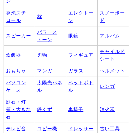
ン
発泡スチ
エレクトー
スノーボー
枕
ロール
ン
ド
パワース
スピーカー
眼鏡
アルバム
トーン
チャイルド
炊飯器
刃物
フィギュア
シート
おもちゃ
マンガ
ガラス
ヘルメット
パソコン
太陽光パネ
ペットボト
レンガ
ケース
ル
ル
庭石・灯
篭・大きな
鉄くず
車椅子
消火器
石
テレビ台
コピー機
ドレッサー
古い工具