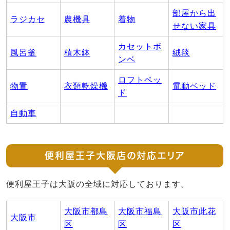
部屋から出
ラジカセ
農機具
着物
せない家具
カセットボ
風呂釜
植木鉢
絨毯
ンベ
ロフトベッ
物置
衣類乾燥機
電動ベッド
ド
自動車
便利屋王子大阪店の対応エリア
便利屋王子は大阪の全域に対応しております。
大阪市都島
大阪市福島
大阪市此花
大阪市
区
区
区