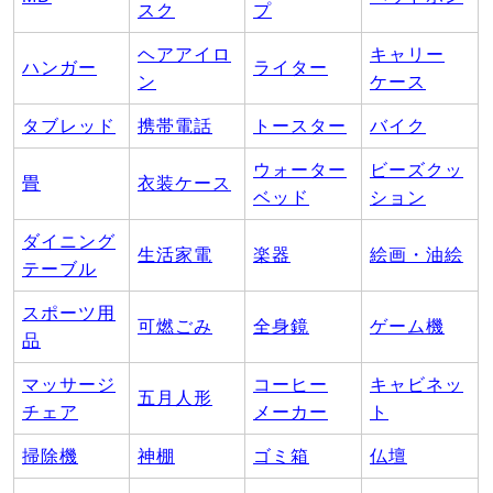
スク
プ
ヘアアイロ
キャリー
ハンガー
ライター
ン
ケース
タブレッド
携帯電話
トースター
バイク
ウォーター
ビーズクッ
畳
衣装ケース
ベッド
ション
ダイニング
生活家電
楽器
絵画・油絵
テーブル
スポーツ用
可燃ごみ
全身鏡
ゲーム機
品
マッサージ
コーヒー
キャビネッ
五月人形
チェア
メーカー
ト
掃除機
神棚
ゴミ箱
仏壇