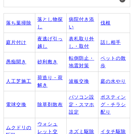
落とし物探
病院付き添
落ち葉掃除
伐根
し
い
夜逃げ引っ
表札取り外
庭片付け
話し相手
越し
し・取付
転倒防止・
ペットの散
愚痴聞き
砂利敷き
地震対策
歩
荷造り・荷
人工芝施工
波板交換
庭の水やり
解き
パソコン設
ポスティン
電球交換
除草剤散布
定・スマホ
グ・チラシ
設定
配り
ウォシュ
ムクドリの
レット交
ネズミ駆除
イタチ駆除