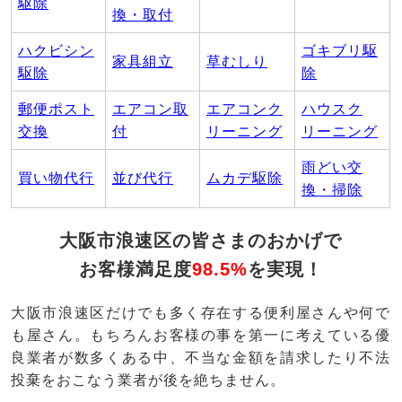
駆除
換・取付
ハクビシン
ゴキブリ駆
家具組立
草むしり
駆除
除
郵便ポスト
エアコン取
エアコンク
ハウスク
交換
付
リーニング
リーニング
雨どい交
買い物代行
並び代行
ムカデ駆除
換・掃除
大阪市浪速区の皆さまのおかげで
お客様満足度
98.5%
を実現！
大阪市浪速区だけでも多く存在する便利屋さんや何で
も屋さん。もちろんお客様の事を第一に考えている優
良業者が数多くある中、不当な金額を請求したり不法
投棄をおこなう業者が後を絶ちません。