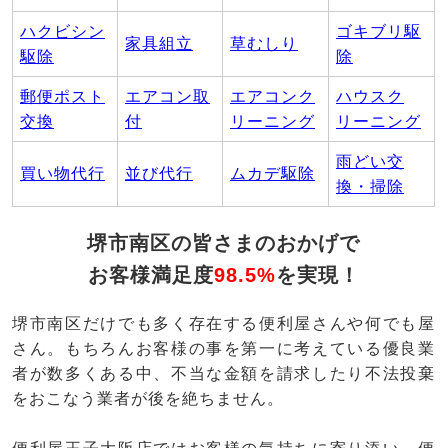
ハクビシン
ゴキブリ駆
家具組立
草むしり
駆除
除
郵便ポスト
エアコン取
エアコンク
ハウスク
交換
付
リーニング
リーニング
雨どい交
買い物代行
並び代行
ムカデ駆除
換・掃除
堺市南区の皆さまのおかげで
お客様満足度
98.5%
を実現！
堺市南区だけでも多く存在する便利屋さんや何でも屋
さん。もちろんお客様の事を第一に考えている優良業
者が数多くある中、不当な金額を請求したり不法投棄
をおこなう業者が後を絶ちません。