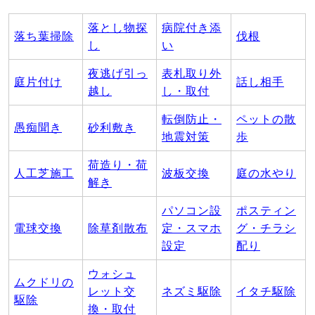
落とし物探
病院付き添
落ち葉掃除
伐根
し
い
夜逃げ引っ
表札取り外
庭片付け
話し相手
越し
し・取付
転倒防止・
ペットの散
愚痴聞き
砂利敷き
地震対策
歩
荷造り・荷
人工芝施工
波板交換
庭の水やり
解き
パソコン設
ポスティン
電球交換
除草剤散布
定・スマホ
グ・チラシ
設定
配り
ウォシュ
ムクドリの
レット交
ネズミ駆除
イタチ駆除
駆除
換・取付