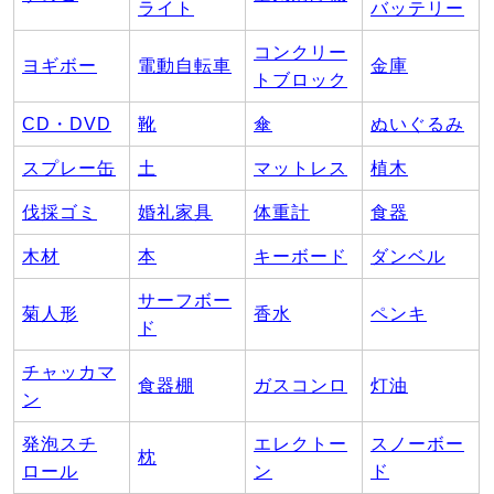
ライト
バッテリー
コンクリー
ヨギボー
電動自転車
金庫
トブロック
CD・DVD
靴
傘
ぬいぐるみ
スプレー缶
土
マットレス
植木
伐採ゴミ
婚礼家具
体重計
食器
木材
本
キーボード
ダンベル
サーフボー
菊人形
香水
ペンキ
ド
チャッカマ
食器棚
ガスコンロ
灯油
ン
発泡スチ
エレクトー
スノーボー
枕
ロール
ン
ド