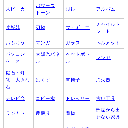
パワース
スピーカー
眼鏡
アルバム
トーン
チャイルド
炊飯器
刃物
フィギュア
シート
おもちゃ
マンガ
ガラス
ヘルメット
パソコン
太陽光パネ
ペットボト
レンガ
ケース
ル
ル
庭石・灯
篭・大きな
鉄くず
車椅子
消火器
石
テレビ台
コピー機
ドレッサー
古い工具
部屋から出
ラジカセ
農機具
着物
せない家具