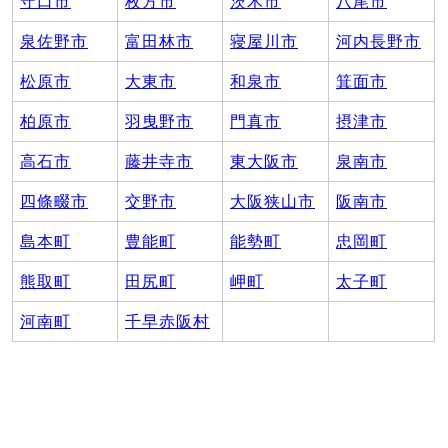
守口市
枚方市
茨木市
八尾市
泉佐野市
富田林市
寝屋川市
河内長野市
松原市
大東市
和泉市
箕面市
柏原市
羽曳野市
門真市
摂津市
高石市
藤井寺市
東大阪市
泉南市
四條畷市
交野市
大阪狭山市
阪南市
島本町
豊能町
能勢町
忠岡町
熊取町
田尻町
岬町
太子町
河南町
千早赤阪村