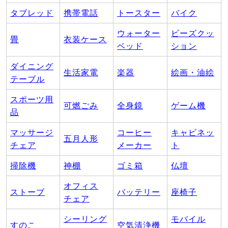
タブレッド
携帯電話
トースター
バイク
ウォーター
ビーズクッ
畳
衣装ケース
ベッド
ション
ダイニング
生活家電
楽器
絵画・油絵
テーブル
スポーツ用
可燃ごみ
全身鏡
ゲーム機
品
マッサージ
コーヒー
キャビネッ
五月人形
チェア
メーカー
ト
掃除機
神棚
ゴミ箱
仏壇
オフィス
ストーブ
バッテリー
座椅子
チェア
シーリング
モバイル
すのこ
空気清浄機