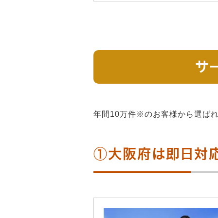
サ
年間10万件※のお客様から選ば
①大阪府は即日対