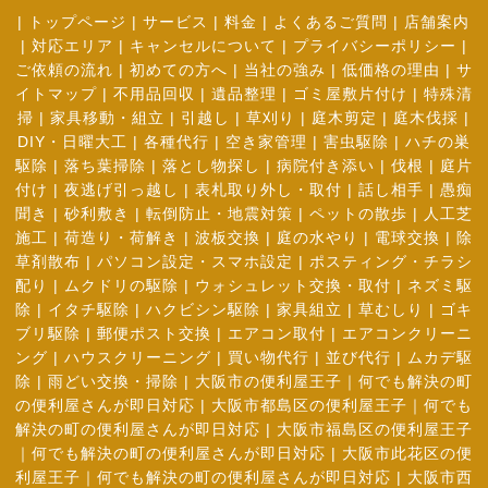
|
トップページ
|
サービス
|
料金
|
よくあるご質問
|
店舗案内
|
対応エリア
|
キャンセルについて
|
プライバシーポリシー
|
ご依頼の流れ
|
初めての方へ
|
当社の強み
|
低価格の理由
|
サ
イトマップ
|
不用品回収
|
遺品整理
|
ゴミ屋敷片付け
|
特殊清
掃
|
家具移動・組立
|
引越し
|
草刈り
|
庭木剪定
|
庭木伐採
|
DIY・日曜大工
|
各種代行
|
空き家管理
|
害虫駆除
|
ハチの巣
駆除
|
落ち葉掃除
|
落とし物探し
|
病院付き添い
|
伐根
|
庭片
付け
|
夜逃げ引っ越し
|
表札取り外し・取付
|
話し相手
|
愚痴
聞き
|
砂利敷き
|
転倒防止・地震対策
|
ペットの散歩
|
人工芝
施工
|
荷造り・荷解き
|
波板交換
|
庭の水やり
|
電球交換
|
除
草剤散布
|
パソコン設定・スマホ設定
|
ポスティング・チラシ
配り
|
ムクドリの駆除
|
ウォシュレット交換・取付
|
ネズミ駆
除
|
イタチ駆除
|
ハクビシン駆除
|
家具組立
|
草むしり
|
ゴキ
ブリ駆除
|
郵便ポスト交換
|
エアコン取付
|
エアコンクリーニ
ング
|
ハウスクリーニング
|
買い物代行
|
並び代行
|
ムカデ駆
除
|
雨どい交換・掃除
|
大阪市の便利屋王子｜何でも解決の町
の便利屋さんが即日対応
|
大阪市都島区の便利屋王子｜何でも
解決の町の便利屋さんが即日対応
|
大阪市福島区の便利屋王子
｜何でも解決の町の便利屋さんが即日対応
|
大阪市此花区の便
利屋王子｜何でも解決の町の便利屋さんが即日対応
|
大阪市西