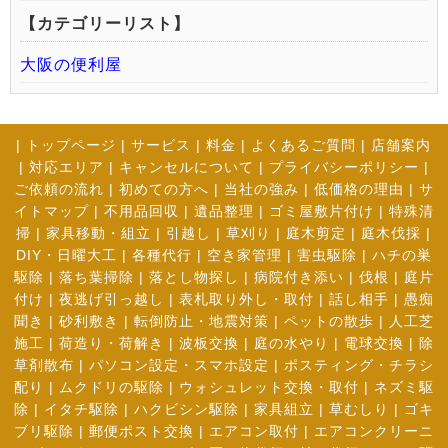
【カテゴリーリスト】
大阪の便利屋
|
トップページ
|
サービス
|
料金
|
よくあるご質問
|
店舗案内
|
対応エリア
|
キャンセルについて
|
プライバシーポリシー
|
ご依頼の流れ
|
初めての方へ
|
当社の強み
|
低価格の理由
|
サ
イトマップ
|
不用品回収
|
遺品整理
|
ゴミ屋敷片付け
|
特殊清
掃
|
家具移動・組立
|
引越し
|
草刈り
|
庭木剪定
|
庭木伐採
|
DIY・日曜大工
|
各種代行
|
空き家管理
|
害虫駆除
|
ハチの巣
駆除
|
落ち葉掃除
|
落とし物探し
|
病院付き添い
|
伐根
|
庭片
付け
|
夜逃げ引っ越し
|
表札取り外し・取付
|
話し相手
|
愚痴
聞き
|
砂利敷き
|
転倒防止・地震対策
|
ペットの散歩
|
人工芝
施工
|
荷造り・荷解き
|
波板交換
|
庭の水やり
|
電球交換
|
除
草剤散布
|
パソコン設定・スマホ設定
|
ポスティング・チラシ
配り
|
ムクドリの駆除
|
ウォシュレット交換・取付
|
ネズミ駆
除
|
イタチ駆除
|
ハクビシン駆除
|
家具組立
|
草むしり
|
ゴキ
ブリ駆除
|
郵便ポスト交換
|
エアコン取付
|
エアコンクリーニ