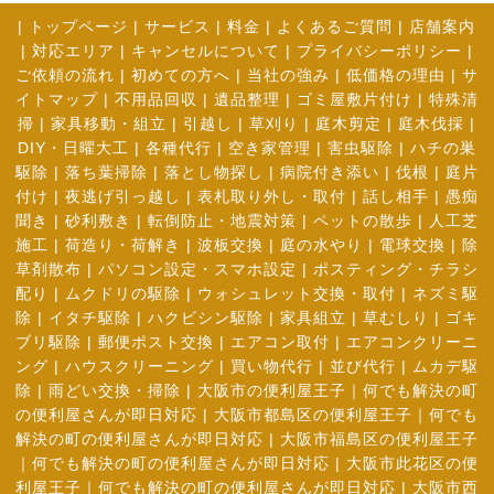
|
トップページ
|
サービス
|
料金
|
よくあるご質問
|
店舗案内
|
対応エリア
|
キャンセルについて
|
プライバシーポリシー
|
ご依頼の流れ
|
初めての方へ
|
当社の強み
|
低価格の理由
|
サ
イトマップ
|
不用品回収
|
遺品整理
|
ゴミ屋敷片付け
|
特殊清
掃
|
家具移動・組立
|
引越し
|
草刈り
|
庭木剪定
|
庭木伐採
|
DIY・日曜大工
|
各種代行
|
空き家管理
|
害虫駆除
|
ハチの巣
駆除
|
落ち葉掃除
|
落とし物探し
|
病院付き添い
|
伐根
|
庭片
付け
|
夜逃げ引っ越し
|
表札取り外し・取付
|
話し相手
|
愚痴
聞き
|
砂利敷き
|
転倒防止・地震対策
|
ペットの散歩
|
人工芝
施工
|
荷造り・荷解き
|
波板交換
|
庭の水やり
|
電球交換
|
除
草剤散布
|
パソコン設定・スマホ設定
|
ポスティング・チラシ
配り
|
ムクドリの駆除
|
ウォシュレット交換・取付
|
ネズミ駆
除
|
イタチ駆除
|
ハクビシン駆除
|
家具組立
|
草むしり
|
ゴキ
ブリ駆除
|
郵便ポスト交換
|
エアコン取付
|
エアコンクリーニ
ング
|
ハウスクリーニング
|
買い物代行
|
並び代行
|
ムカデ駆
除
|
雨どい交換・掃除
|
大阪市の便利屋王子｜何でも解決の町
の便利屋さんが即日対応
|
大阪市都島区の便利屋王子｜何でも
解決の町の便利屋さんが即日対応
|
大阪市福島区の便利屋王子
｜何でも解決の町の便利屋さんが即日対応
|
大阪市此花区の便
利屋王子｜何でも解決の町の便利屋さんが即日対応
|
大阪市西