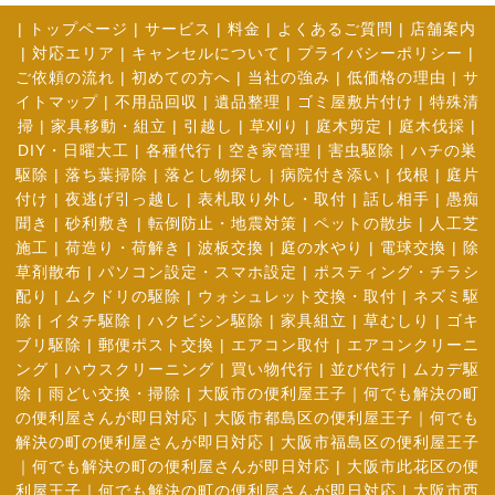
|
トップページ
|
サービス
|
料金
|
よくあるご質問
|
店舗案内
|
対応エリア
|
キャンセルについて
|
プライバシーポリシー
|
ご依頼の流れ
|
初めての方へ
|
当社の強み
|
低価格の理由
|
サ
イトマップ
|
不用品回収
|
遺品整理
|
ゴミ屋敷片付け
|
特殊清
掃
|
家具移動・組立
|
引越し
|
草刈り
|
庭木剪定
|
庭木伐採
|
DIY・日曜大工
|
各種代行
|
空き家管理
|
害虫駆除
|
ハチの巣
駆除
|
落ち葉掃除
|
落とし物探し
|
病院付き添い
|
伐根
|
庭片
付け
|
夜逃げ引っ越し
|
表札取り外し・取付
|
話し相手
|
愚痴
聞き
|
砂利敷き
|
転倒防止・地震対策
|
ペットの散歩
|
人工芝
施工
|
荷造り・荷解き
|
波板交換
|
庭の水やり
|
電球交換
|
除
草剤散布
|
パソコン設定・スマホ設定
|
ポスティング・チラシ
配り
|
ムクドリの駆除
|
ウォシュレット交換・取付
|
ネズミ駆
除
|
イタチ駆除
|
ハクビシン駆除
|
家具組立
|
草むしり
|
ゴキ
ブリ駆除
|
郵便ポスト交換
|
エアコン取付
|
エアコンクリーニ
ング
|
ハウスクリーニング
|
買い物代行
|
並び代行
|
ムカデ駆
除
|
雨どい交換・掃除
|
大阪市の便利屋王子｜何でも解決の町
の便利屋さんが即日対応
|
大阪市都島区の便利屋王子｜何でも
解決の町の便利屋さんが即日対応
|
大阪市福島区の便利屋王子
｜何でも解決の町の便利屋さんが即日対応
|
大阪市此花区の便
利屋王子｜何でも解決の町の便利屋さんが即日対応
|
大阪市西