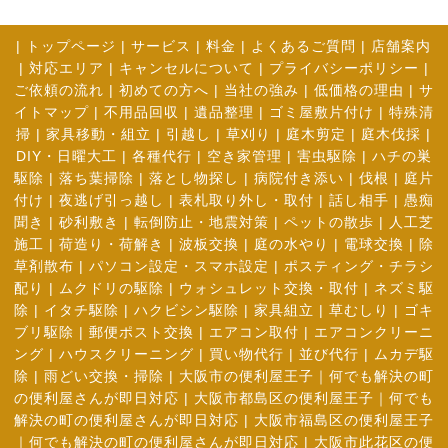
|
トップページ
|
サービス
|
料金
|
よくあるご質問
|
店舗案内
|
対応エリア
|
キャンセルについて
|
プライバシーポリシー
|
ご依頼の流れ
|
初めての方へ
|
当社の強み
|
低価格の理由
|
サ
イトマップ
|
不用品回収
|
遺品整理
|
ゴミ屋敷片付け
|
特殊清
掃
|
家具移動・組立
|
引越し
|
草刈り
|
庭木剪定
|
庭木伐採
|
DIY・日曜大工
|
各種代行
|
空き家管理
|
害虫駆除
|
ハチの巣
駆除
|
落ち葉掃除
|
落とし物探し
|
病院付き添い
|
伐根
|
庭片
付け
|
夜逃げ引っ越し
|
表札取り外し・取付
|
話し相手
|
愚痴
聞き
|
砂利敷き
|
転倒防止・地震対策
|
ペットの散歩
|
人工芝
施工
|
荷造り・荷解き
|
波板交換
|
庭の水やり
|
電球交換
|
除
草剤散布
|
パソコン設定・スマホ設定
|
ポスティング・チラシ
配り
|
ムクドリの駆除
|
ウォシュレット交換・取付
|
ネズミ駆
除
|
イタチ駆除
|
ハクビシン駆除
|
家具組立
|
草むしり
|
ゴキ
ブリ駆除
|
郵便ポスト交換
|
エアコン取付
|
エアコンクリーニ
ング
|
ハウスクリーニング
|
買い物代行
|
並び代行
|
ムカデ駆
除
|
雨どい交換・掃除
|
大阪市の便利屋王子｜何でも解決の町
の便利屋さんが即日対応
|
大阪市都島区の便利屋王子｜何でも
解決の町の便利屋さんが即日対応
|
大阪市福島区の便利屋王子
｜何でも解決の町の便利屋さんが即日対応
|
大阪市此花区の便