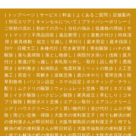
|
トップページ
|
サービス
|
料金
|
よくあるご質問
|
店舗案内
|
対応エリア
|
キャンセルについて
|
プライバシーポリシー
|
ご依頼の流れ
|
初めての方へ
|
当社の強み
|
低価格の理由
|
サ
イトマップ
|
不用品回収
|
遺品整理
|
ゴミ屋敷片付け
|
特殊清
掃
|
家具移動・組立
|
引越し
|
草刈り
|
庭木剪定
|
庭木伐採
|
DIY・日曜大工
|
各種代行
|
空き家管理
|
害虫駆除
|
ハチの巣
駆除
|
落ち葉掃除
|
落とし物探し
|
病院付き添い
|
伐根
|
庭片
付け
|
夜逃げ引っ越し
|
表札取り外し・取付
|
話し相手
|
愚痴
聞き
|
砂利敷き
|
転倒防止・地震対策
|
ペットの散歩
|
人工芝
施工
|
荷造り・荷解き
|
波板交換
|
庭の水やり
|
電球交換
|
除
草剤散布
|
パソコン設定・スマホ設定
|
ポスティング・チラシ
配り
|
ムクドリの駆除
|
ウォシュレット交換・取付
|
ネズミ駆
除
|
イタチ駆除
|
ハクビシン駆除
|
家具組立
|
草むしり
|
ゴキ
ブリ駆除
|
郵便ポスト交換
|
エアコン取付
|
エアコンクリーニ
ング
|
ハウスクリーニング
|
買い物代行
|
並び代行
|
ムカデ駆
除
|
雨どい交換・掃除
|
大阪市の便利屋王子｜何でも解決の町
の便利屋さんが即日対応
|
大阪市都島区の便利屋王子｜何でも
解決の町の便利屋さんが即日対応
|
大阪市福島区の便利屋王子
｜何でも解決の町の便利屋さんが即日対応
|
大阪市此花区の便