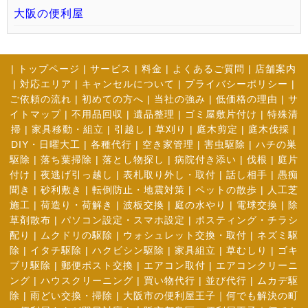
大阪の便利屋
|
トップページ
|
サービス
|
料金
|
よくあるご質問
|
店舗案内
|
対応エリア
|
キャンセルについて
|
プライバシーポリシー
|
ご依頼の流れ
|
初めての方へ
|
当社の強み
|
低価格の理由
|
サ
イトマップ
|
不用品回収
|
遺品整理
|
ゴミ屋敷片付け
|
特殊清
掃
|
家具移動・組立
|
引越し
|
草刈り
|
庭木剪定
|
庭木伐採
|
DIY・日曜大工
|
各種代行
|
空き家管理
|
害虫駆除
|
ハチの巣
駆除
|
落ち葉掃除
|
落とし物探し
|
病院付き添い
|
伐根
|
庭片
付け
|
夜逃げ引っ越し
|
表札取り外し・取付
|
話し相手
|
愚痴
聞き
|
砂利敷き
|
転倒防止・地震対策
|
ペットの散歩
|
人工芝
施工
|
荷造り・荷解き
|
波板交換
|
庭の水やり
|
電球交換
|
除
草剤散布
|
パソコン設定・スマホ設定
|
ポスティング・チラシ
配り
|
ムクドリの駆除
|
ウォシュレット交換・取付
|
ネズミ駆
除
|
イタチ駆除
|
ハクビシン駆除
|
家具組立
|
草むしり
|
ゴキ
ブリ駆除
|
郵便ポスト交換
|
エアコン取付
|
エアコンクリーニ
ング
|
ハウスクリーニング
|
買い物代行
|
並び代行
|
ムカデ駆
除
|
雨どい交換・掃除
|
大阪市の便利屋王子｜何でも解決の町